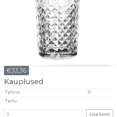
€
33,36
Kauplused
Tallinn
11
Tartu
Joogiklaas 41,4cl Cooler 6tk kogus
Lisa korvi