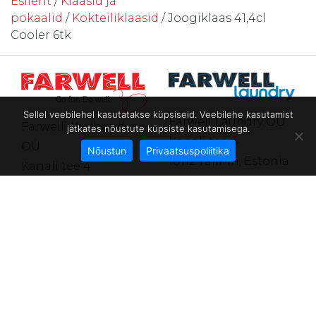
Esileht
/
Klaasid ja
pokaalid
/
Kokteiliklaasid
/ Joogiklaas 41,4cl
Cooler 6tk
Sellel veebilehel kasutatakse küpsiseid. Veebilehe kasutamist
Farwell Laundry OÜ
Farwelli Kaubanduse
jätkates nõustute küpsiste kasutamisega.
Kanali tee 4
OÜ
Nõustun
Privaatsuspoliitika
10112 Tallinn, Estonia
Kanali tee 4
Reg.nr 14362635
10112 Tallinn, Estonia
Tel.
+372 602 4411
Reg.nr 10067755
farwell@farwell.ee
Tel.
+372 602 4411
farwell@farwell.ee
E-poe
müügitingimused
®
Privaatsuspoliitika