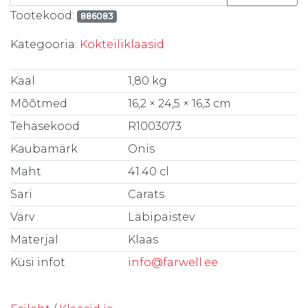
Tootekood:
886083
Kategooria:
Kokteiliklaasid
Kaal
1,80 kg
Mõõtmed
16,2 × 24,5 × 16,3 cm
Tehasekood
R1003073
Kaubamärk
Onis
Maht
41.40 cl
Sari
Carats
Värv
Läbipaistev
Materjal
Klaas
Küsi infot
info@farwell.ee