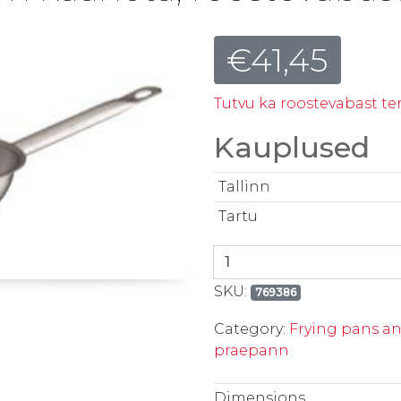
€
41,45
Tutvu ka roostevabast te
Kauplused
Tallinn
Tartu
Praepann 28cm kaaneta, 
SKU:
769386
Category:
Frying pans an
praepann
Dimensions