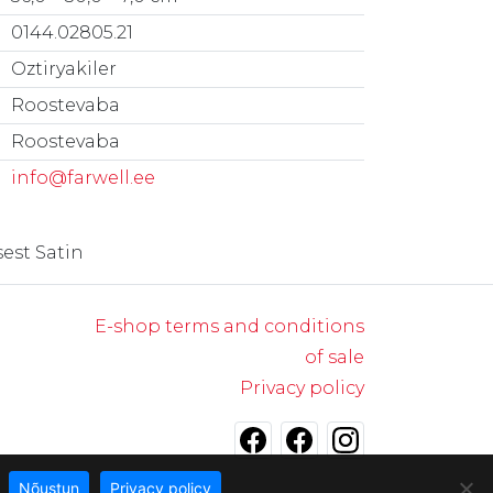
0144.02805.21
Oztiryakiler
Roostevaba
Roostevaba
info@farwell.ee
est Satin
E-shop terms and conditions
of sale
Privacy policy
Nõustun
Privacy policy