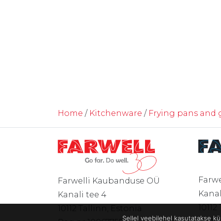
Home
/
Kitchenware
/
Frying pans and g
Farwe
Farwelli Kaubanduse OÜ
Kanal
Kanali tee 4
10112
10112 Tallinn, Estonia
Sellel veebilehel kasutatakse k