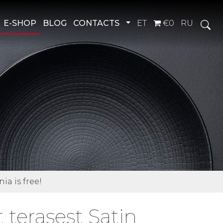
Toggle Dropdown
E-SHOP
BLOG
CONTACTS
ET
€0
RU
ia is free!
terasest Satin