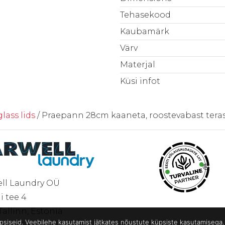
Tehasekood
Kaubamärk
Värv
Materjal
Küsi infot
lass lids
/ Praepann 28cm kaaneta, roostevabast teras
®
ll Laundry OÜ
i tee 4
 Tallinn, Estonia
üpsiseid. Veebilehe kasutamist jätkates nõustute küpsiste kasutamisega.