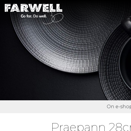
On e-shop 
Praepann 28cm