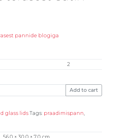
rasest pannide blogiga
2
roostevabast terasest Satin quantity
Add to cart
d glass lids
Tags:
praadimispann
,
56,0 × 30,0 × 7,0 cm