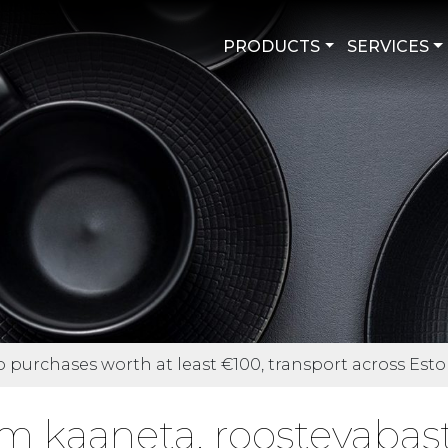
PRODUCTS
SERVICES
purchases worth at least €100, transport across Eston
 kaaneta, roostevabast 