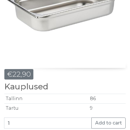
€
22,90
Kauplused
Tallinn
86
Tartu
9
GN 1/1 100mm, maht 13,25L quantity
Add to cart