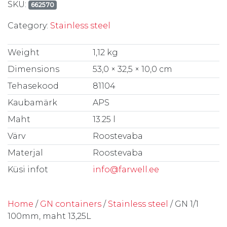
SKU:
662570
Category:
Stainless steel
Weight
1,12 kg
Dimensions
53,0 × 32,5 × 10,0 cm
Tehasekood
81104
Kaubamärk
APS
Maht
13.25 l
Värv
Roostevaba
Materjal
Roostevaba
Küsi infot
info@farwell.ee
Home
/
GN containers
/
Stainless steel
/ GN 1/1
100mm, maht 13,25L