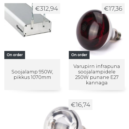
€
312,94
€
17,36
On order
On order
Varupirn infrapuna
Soojalamp 950W,
soojalampidele
pikkus 1070mm
250W punane E27
kannaga
€
16,74