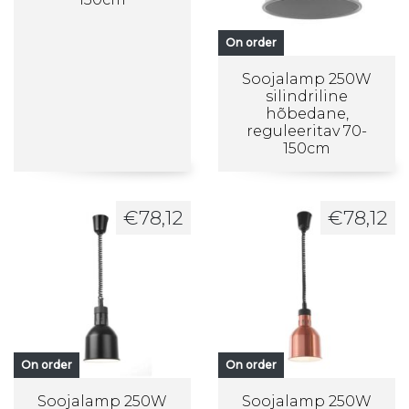
On order
Soojalamp 250W
silindriline
hõbedane,
reguleeritav 70-
150cm
€
78,12
€
78,12
On order
On order
Soojalamp 250W
Soojalamp 250W