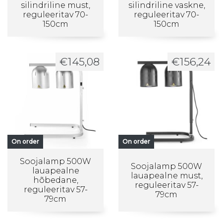
silindriline must,
silindriline vaskne,
reguleeritav 70-
reguleeritav 70-
150cm
150cm
€
145,08
€
156,24
On order
On order
Soojalamp 500W
Soojalamp 500W
lauapealne
lauapealne must,
hõbedane,
reguleeritav 57-
reguleeritav 57-
79cm
79cm