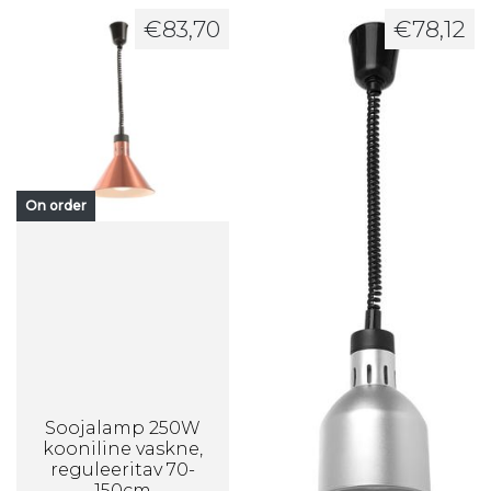
€
83,70
€
78,12
On order
Soojalamp 250W
kooniline vaskne,
reguleeritav 70-
150cm