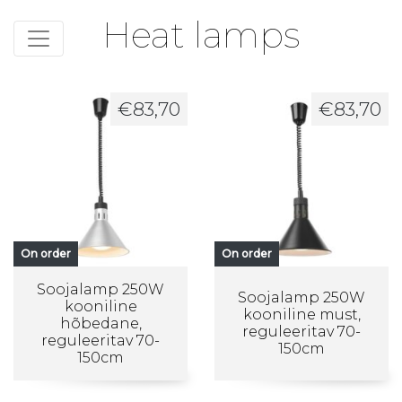
Heat lamps
€
83,70
€
83,70
On order
On order
Soojalamp 250W
Soojalamp 250W
kooniline
kooniline must,
hõbedane,
reguleeritav 70-
reguleeritav 70-
150cm
150cm