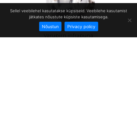
Sellel veebilehel kasutatakse küpsiseid. Veebilehe kasutamist
jätkates nõustute küpsiste kasutamisega.
Nõustun
Privacy policy
Varupirn infrapuna
soojalampidele
250W valge E27
kannaga
Home
/
HoReCa small appliances
/ Soojalambid
Farwell Laundry OÜ
Farwelli Kaubanduse
Kanali tee 4
OÜ
10112 Tallinn, Estonia
Kanali tee 4
Reg.nr 14362635
10112 Tallinn, Estonia