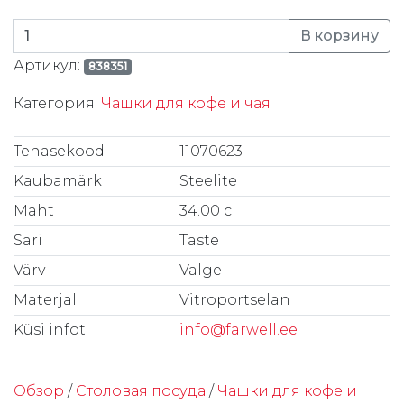
Количество товара Kruus 34cl City Mug
В корзину
Артикул:
838351
Категория:
Чашки для кофе и чая
Tehasekood
11070623
Kaubamärk
Steelite
Maht
34.00 cl
Sari
Taste
Värv
Valge
Materjal
Vitroportselan
Küsi infot
info@farwell.ee
Обзор
/
Столовая посуда
/
Чашки для кофе и