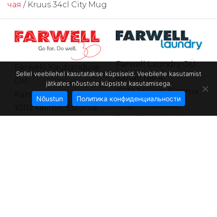
чая
/ Kruus 34cl City Mug
Farwell Laundry OÜ
Farwelli Kaubanduse
Sellel veebilehel kasutatakse küpsiseid. Veebilehe kasutamist
Kanali tee 4
OÜ
jätkates nõustute küpsiste kasutamisega.
10112 Tallinn, Estonia
Kanali tee 4
Nõustun
Политика конфиденциальности
Reg.nr 14362635
10112 Tallinn, Estonia
Тел.
+372 602 4411
Рег.но. 10067755
farwell@farwell.ee
Тел.
+372 602 4411
farwell@farwell.ee
Условия продажи в
э-магазине
®
Политика
конфиденциальности