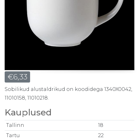
€
6,33
Sobilikud alustaldrikud on koodidega 1340X0042,
11010158, 11010218.
Kauplused
Tallinn
18
Tartu
22