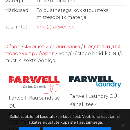
Materjal
Полипропилен
Märkused
Toiduainetega kokkupuuteks
mittesobilik materjal
Küsi infot
info@farwell.ee
Обзор
/
Фуршет и сервировка
/
Подставки для
столовых приборов
/ Söögiriistade hoidik GN 1/1
must, 4-sektsiooniga
Farwell Laundry OÜ
Farwelli Kaubanduse
Kanali tee 4
OÜ
10112 Tallinn, Estonia
Kanali tee 4
Sellel veebilehel kasutatakse küpsiseid. Veebilehe kasutamist
Reg.nr 14362635
10112 Tallinn, Estonia
jätkates nõustute küpsiste kasutamisega.
Тел.
+372 602 4411