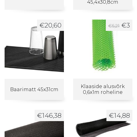
45,4x30,8cm
Перв
Те
€
20,60
€
3
€
5,21
Klaaside alusvõrk
Baarimatt 45x31cm
0,6x1m roheline
€
146,38
€
14,88