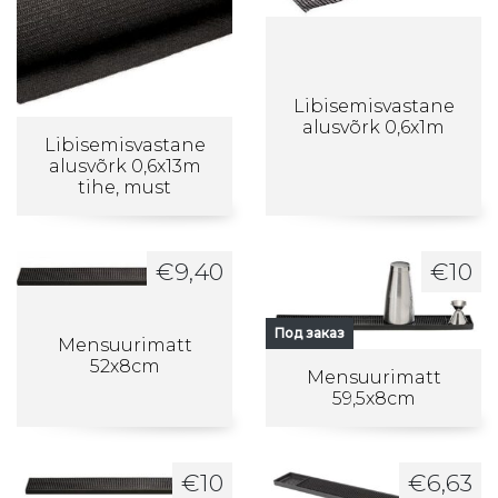
Libisemisvastane
alusvõrk 0,6x1m
Libisemisvastane
alusvõrk 0,6x13m
tihe, must
€
9,40
€
10
Под заказ
Mensuurimatt
52x8cm
Mensuurimatt
59,5x8cm
€
10
€
6,63