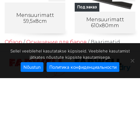
Под заказ
Mensuurimatt
Mensuurimatt
59,5x8cm
610x80mm
Обзор
/
Оснащение для баров
/ Baarimatid
Sellel veebilehel kasutatakse küpsiseid. Veebilehe kasutamist
jätkates nõustute küpsiste kasutamisega.
Nõustun
Политика конфиденциальности
Farwell Laundry OÜ
Farwelli Kaubanduse
Kanali tee 4
OÜ
10112 Tallinn, Estonia
Kanali tee 4
Reg.nr 14362635
10112 Tallinn, Estonia
Тел.
+372 602 4411
Рег.но. 10067755
farwell@farwell.ee
Тел.
+372 602 4411
farwell@farwell.ee