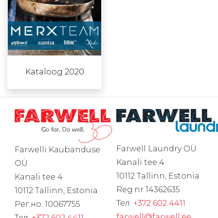
Kataloog 2020
Farwell Laundry OÜ
Farwelli Kaubanduse
Kanali tee 4
OÜ
10112 Tallinn, Estonia
Kanali tee 4
Reg.nr 14362635
10112 Tallinn, Estonia
Тел.
+372 602 4411
Рег.но. 10067755
farwell@farwell.ee
Тел.
+372 602 4411